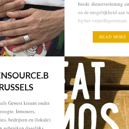
brede dienstverlening en
en de mogelijkheid aan te
bij het vrijwilligersteam.
organisatie wil mensen
waardigheid, energie en
READ MORE
zelfvertrouwen geven, o
en kleine stappen te zett
leven, de straat te verla
NSOURCE.B
RUSSELS
sels Gewest kreunt onder
droogte. Inwoners,
ies, bedrijven en (lokale)
n gebruiken dagelijks