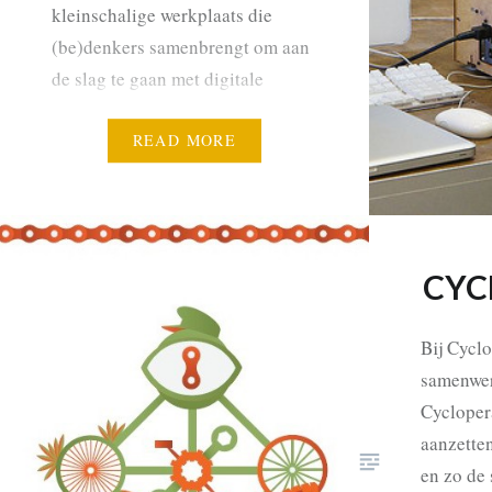
kleinschalige werkplaats die
(be)denkers samenbrengt om aan
de slag te gaan met digitale
technologische creatie. De
opening ervan was een logisch
READ MORE
gevolg van de bredere missie
die iMAL vooropstelt om
innovatieve diensten te bieden
aan…
CYC
Bij Cyclo
samenwer
Cycloper
aanzetten
en zo de 