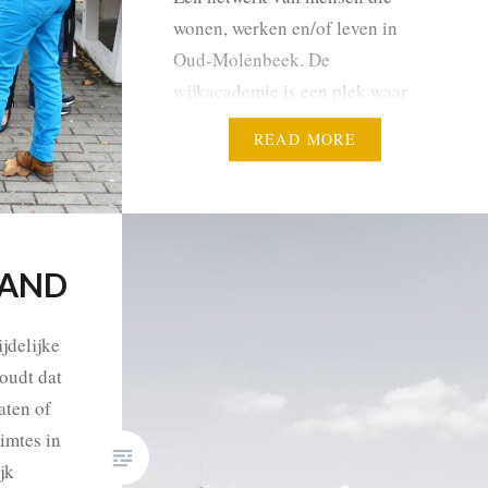
wonen, werken en/of leven in
Oud-Molenbeek. De
wijkacademie is een plek waar
bewoners uitgenodigd worden om
READ MORE
met elkaar in gesprek te gaan, van
elkaar te leren en allianties aan te
gaan met scholen en organisaties
uit…
TAND
jdelijke
houdt dat
aten of
imtes in
jk