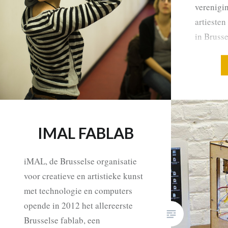
verenigi
artiesten
in Brusse
wat artis
ontspruit
voorstell
deelnemer
ateliers 
voor men
IMAL FABLAB
iMAL, de Brusselse organisatie
voor creatieve en artistieke kunst
met technologie en computers
opende in 2012 het allereerste
Brusselse fablab, een