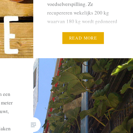
voedselverspilling. Ze
recupereren wekelijks 200 kg
waarvan 180 kg wordt gedoneerd
aan organisaties die kansarmen
helpen. Eatmosphere heeft met
READ MORE
‘Mary Pop-in’ ook een eigen
restaurantconcept, met een
veganistische keuken. Daar
nodigen ze een keer per maand
een topchef…
n een
e meter
uwt,
daken