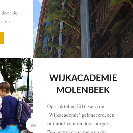
 door de
oten.
rmte van
ebruikt
esloten
WIJKACA­DEMIE
MOLEN­BEEK
Op 1 oktober 2016 werd de
‘Wijkacademie’ gelanceerd, een
initiatief voor en door burgers.
Een netwerk van mensen die