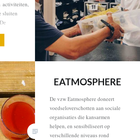
 activiteiten,
 sluiten
 De
m grote
en in het
ten…
EATMOSPHERE
De vzw Eatmosphere doneert
voedseloverschotten aan sociale
organisaties die kansarmen
helpen, en sensibiliseert op
verschillende niveaus rond