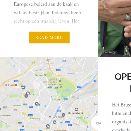
Europese beleid aan de kaak en
wil het bestrijden. Iedereen heeft
recht op een waardig leven. Het
Burgerplatform ontstond in 2015
in Brussel als reactie op de 1000
READ MORE
plaatsen in open opvangcentra
die voormalig staatssecretaris…
OPE
Het Brus
hitte en 
organisat
overhede