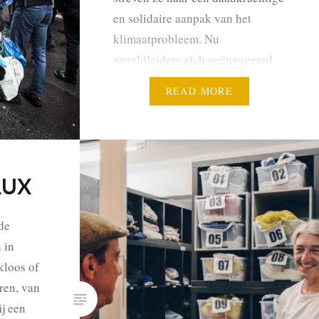
en solidaire aanpak van het
klimaatprobleem. Nu
wereldleiders zich geëngageerd
hebben in het Akkoord van Parijs,
READ MORE
zet Climate Express druk op de
Belgische regeringen om de daad
bij het woord te voegen: ga voor
een echt ambitieus en
LUX
rechtvaardig…
de
 in
kloos of
ren, van
ij een