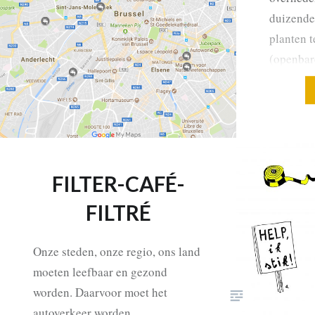
duizende
planten t
(openbare
houden. 
door bro
bouwwerv
liters g
meteen w
FILTER-CAFÉ-
riolerin
verspill
FILTRÉ
Onze steden, onze regio, ons land
moeten leefbaar en gezond
worden. Daarvoor moet het
autoverkeer worden