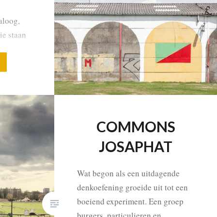
aloog,
ie staan
en
kaai. In
tieve
COMMONS
JOSAPHAT
Wat begon als een uitdagende
denkoefening groeide uit tot een
boeiend experiment. Een groep
burgers, particulieren en