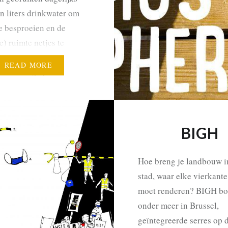
n liters drinkwater om
e besproeien en de
) ruimte netjes te
Tegelijkertijd worden
READ MORE
nbemaling op
en in de stad duizenden
rondwater opgepompt en
eer geloosd in de
BIGH
g. We kunnen samen de
ing…
Hoe breng je landbouw i
stad, waar elke vierkant
moet renderen? BIGH bo
onder meer in Brussel,
geïntegreerde serres op 