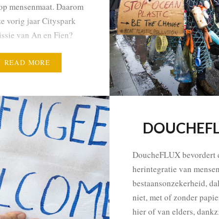
 op mensenmaat. Daarom
ze vorig jaar Cityspark
issie van An en Fien?
organisaties en lokale
 mobiliseren en
READ MORE
n in hun engagement…
DOUCHEF
DoucheFLUX bevordert 
herintegratie van mensen
bestaansonzekerheid, da
niet, met of zonder papie
hier of van elders, dankz