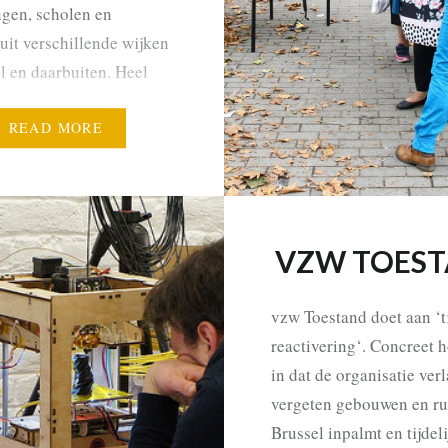
ngen, scholen en
 uit verschillende wijken
l en daarbuiten. Heel
tieke projecten
en uit ideeën,
READ MORE
en of de verbeelding van
s aan ateliers. De
zijn ontmoetingsplaatsen
sen die elkaar…
VZW TOES
vzw Toestand doet aan ‘ti
reactivering‘. Concreet 
in dat de organisatie verl
vergeten gebouwen en ru
Brussel inpalmt en tijdeli