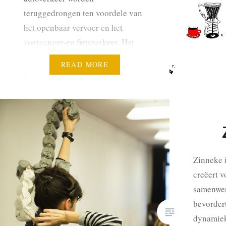
teruggedrongen ten voordele van
het openbaar vervoer en het
voetganger-en fietsverkeer. Het
besef dat de mobiliteit anders en
READ MORE
globaal moet worden aangepakt
moet zijn ingang vinden bij de
beleidsmakers. De goede
voorbeelden in andere landen zijn
talrijk (Amsterdam, Kopenhagen,
…
Zinneke i
creëert 
samenwerk
bevordert
dynamiek