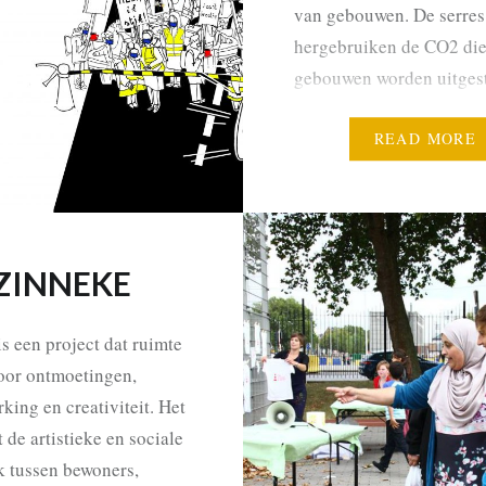
van gebouwen. De serres
hergebruiken de CO2 die
gebouwen worden uitgest
Het regenwater en de wa
het gebouw worden herg
READ MORE
in een aquaponics
landbouwsysteem: een g
systeem waar alle…
ZINNEKE
s een project dat ruimte
voor ontmoetingen,
ing en creativiteit. Het
 de artistieke en sociale
 tussen bewoners,