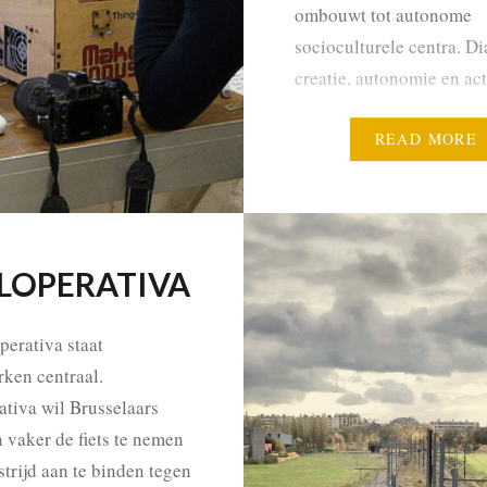
ombouwt tot autonome
socioculturele centra. Di
creatie, autonomie en act
hierbij steeds centraal. E
voorbeeld is de Allee du 
READ MORE
afwachting van de defini
herinrichting van de
Materialenkaai, wordt…
LOPERA­TIVA
perativa staat
ken centraal.
ativa wil Brusselaars
 vaker de fiets te nemen
strijd aan te binden tegen