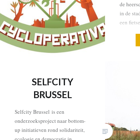
de heers
in de sta
een fiets
hartje v
Door men
te repar
SELFCITY
BRUSSEL
Selfcity Brussel is een
onderzoeksproject naar bottom-
up initiatieven rond solidariteit,
ecologie en democratie in