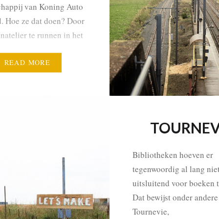
chappij van Koning Auto
d. Hoe ze dat doen? Door
enatelier te runnen in het
an de Anneessens-wijk.
sen aan te zetten samen
READ MORE
eren, hopen ze…
TOURNEV
Bibliotheken hoeven er
tegenwoordig al lang nie
uitsluitend voor boeken t
Dat bewijst onder andere
Tournevie,