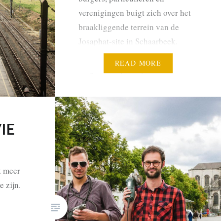
verenigingen buigt zich over het
braakliggende terrein van de
Josaphat-site in Schaarbeek.
Opzet is het terrein in te richten
READ MORE
volgens het principe van de
commons, waarbij de
belanghebbende burgers allemaal
inspraak hebben in het
IE
wordingsproces en de
beslissing…
t meer
e zijn.