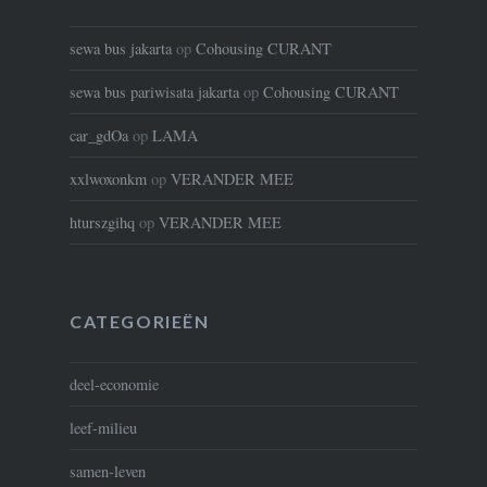
sewa bus jakarta
op
Cohousing CURANT
sewa bus pariwisata jakarta
op
Cohousing CURANT
car_gdOa
op
LAMA
xxlwoxonkm
op
VERANDER MEE
hturszgihq
op
VERANDER MEE
CATEGORIEËN
deel-economie
leef-milieu
samen-leven