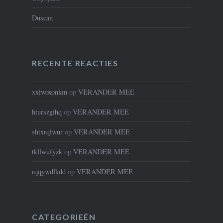
Duscan
RECENTE REACTIES
xxlwoxonkm
op
VERANDER MEE
hturszgihq
op
VERANDER MEE
shtxrqlwur
op
VERANDER MEE
tkllwufyzk
op
VERANDER MEE
rqqywdlkdd
op
VERANDER MEE
CATEGORIEËN