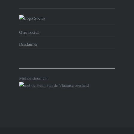
Over socius
Disclaimer
Met de steun van