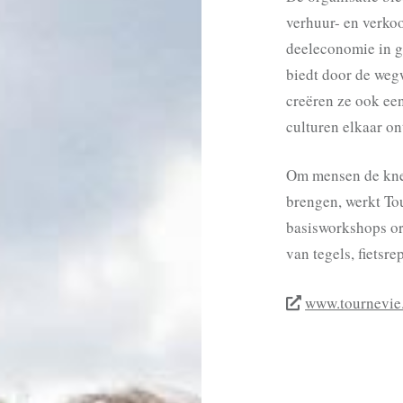
verhuur- en verkoo
deeleconomie in g
biedt door de wegw
creëren ze ook ee
culturen elkaar o
Om mensen de knee
brengen, werkt T
basisworkshops or
van tegels, fietsre
www.tournevie