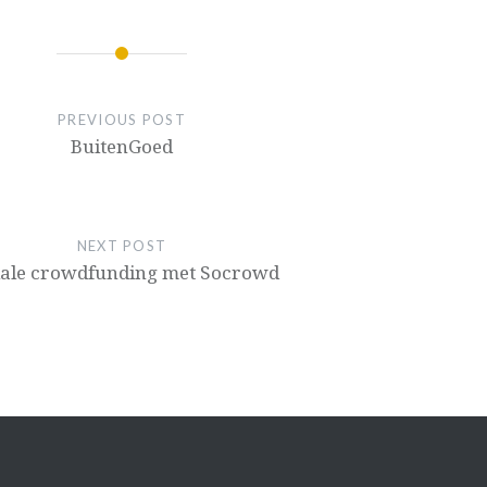
IE
PREVIOUS POST
BuitenGoed
NEXT POST
iale crowd­funding met Socrowd