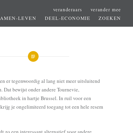
veranderaars
verander mee
SAMEN-LEVEN
DEEL-ECONOMIE
ZOEKEN
n er tegenwoordig al lang niet meer uitsluitend
n. Dat bewijst onder andere Tournevie,
ibliotheek
in hartje Brussel. In ruil voor een
e krijg je ongelimiteerd toegang tot een hele resem
dt zo een interessant
alternatief
voor andere