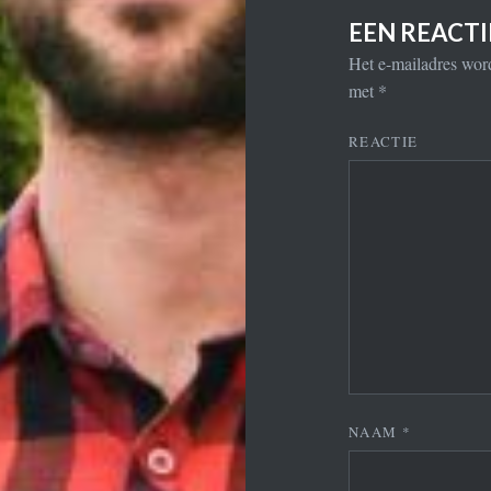
EEN REACT
Het e-mailadres word
met
*
REACTIE
NAAM
*