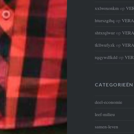
xxlwoxonkm
op
VE
hturszgihq
op
VERA
shtxrqlwur
op
VERA
tkllwufyzk
op
VERA
rqqywdlkdd
op
VER
CATEGORIEËN
deel-economie
leef-milieu
samen-leven