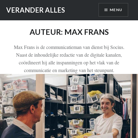
Skip
VERANDER ALLES
MENU
to
content
AUTEUR:
MAX FRANS
Max Frans is de communicatieman van dienst bij Socius.
Naast de inhoudelijke redactie van de digitale kanalen,
coördineert hij alle inspanningen op het vlak van de
communicatie en marketing van het steunpunt.