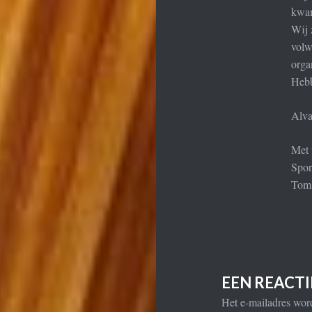
kwam
Wij 
volw
orga
Hebb
Alva
Met 
Spor
Tom
EEN REACT
Het e-mailadres word