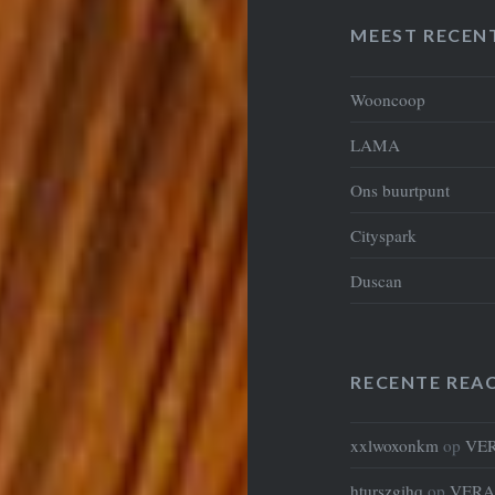
MEEST RECEN
Wooncoop
LAMA
Ons buurtpunt
Cityspark
Duscan
RECENTE REAC
xxlwoxonkm
op
VE
hturszgihq
op
VERA