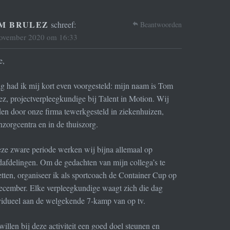
M BRULEZ
schreef:
Beantwoorden
ovember 2020 om 16:33
e,
g had ik mij kort even voorgesteld: mijn naam is Tom
ez, projectverpleegkundige bij Talent in Motion. Wij
en door onze firma tewerkgesteld in ziekenhuizen,
zorgcentra en in de thuiszorg.
eze zware periode werken wij bijna allemaal op
dafdelingen. Om de gedachten van mijn collega’s te
etten, organiseer ik als sportcoach de Container Cup op
ecember. Elke verpleegkundige waagt zich die dag
vidueel aan de welgekende 7-kamp van op tv.
willen bij deze activiteit een goed doel steunen en