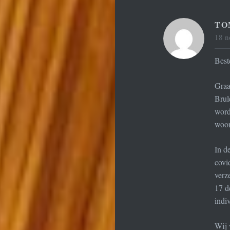
TO
18 n
Best
Graa
Brul
word
woon
In d
covi
verz
17 d
indi
Wij 