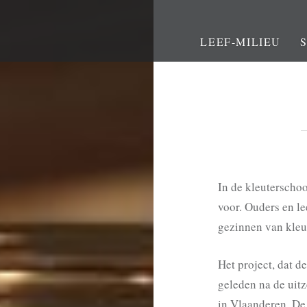
LEEF-MILIEU
In de kleuterschoo
voor. Ouders en l
gezinnen van kleu
Het project, dat d
geleden na de uit
in Vlaanderen
. D