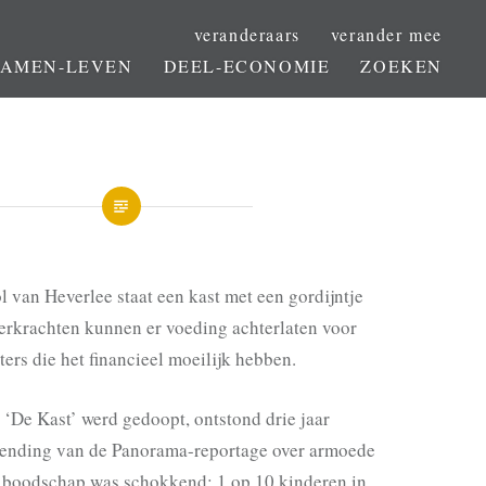
veranderaars
verander mee
SAMEN-LEVEN
DEEL-ECONOMIE
ZOEKEN
l van Heverlee staat een kast met een gordijntje
eerkrachten kunnen er voeding achterlaten voor
ters die het
financieel moeilijk
hebben.
e ‘De Kast’ werd gedoopt, ontstond drie jaar
zending van de Panorama-reportage over
armoede
e boodschap was schokkend: 1 op 10 kinderen in