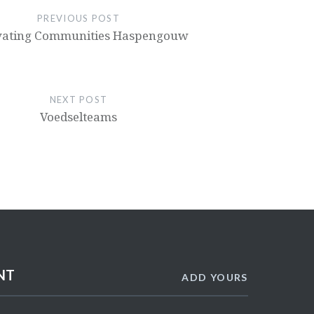
PREVIOUS POST
ivating Communities Haspengouw
NEXT POST
Voedsel­teams
NT
ADD YOURS