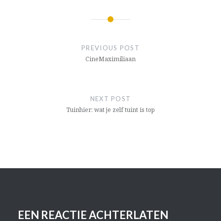
BERICHTNAVIGATIE
PREVIOUS POST
CineMaxi­miliaan
NEXT POST
Tuinhier: wat je zelf tuint is top
EEN REACTIE ACHTERLATEN