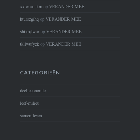
xxlwoxonkm
op
VERANDER MEE
hturszgihq
op
VERANDER MEE
shtxrqlwur
op
VERANDER MEE
tkllwufyzk
op
VERANDER MEE
CATEGORIEËN
deel-economie
leef-milieu
samen-leven