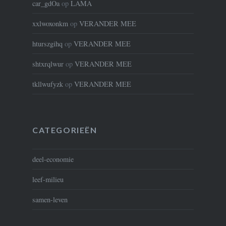
car_gdOa
op
LAMA
xxlwoxonkm
op
VERANDER MEE
hturszgihq
op
VERANDER MEE
shtxrqlwur
op
VERANDER MEE
tkllwufyzk
op
VERANDER MEE
CATEGORIEËN
deel-economie
leef-milieu
samen-leven