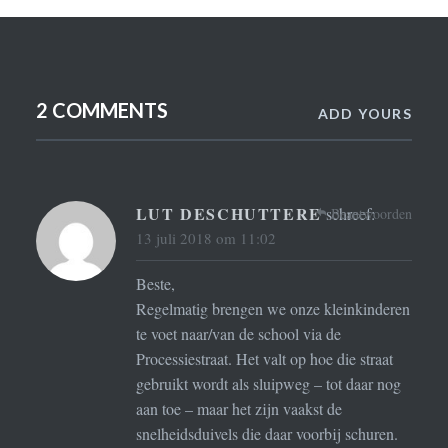
2 COMMENTS
ADD YOURS
LUT DESCHUTTERE
schreef:
Beantwoorden
13 juli 2018 om 11:02
Beste,
Regelmatig brengen we onze kleinkinderen
te voet naar/van de school via de
Processiestraat. Het valt op hoe die straat
gebruikt wordt als sluipweg – tot daar nog
aan toe – maar het zijn vaakst de
snelheidsduivels die daar voorbij schuren.