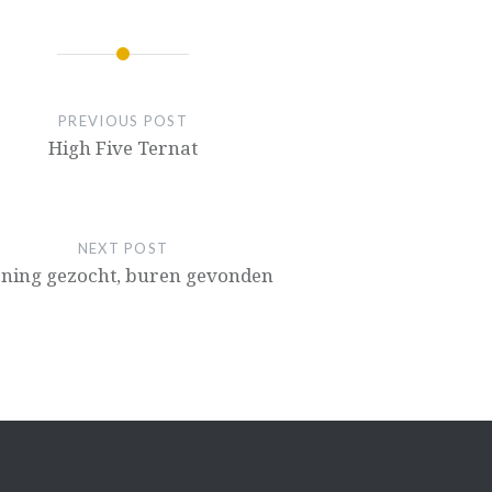
IE
PREVIOUS POST
High Five Ternat
NEXT POST
ning gezocht, buren gevonden