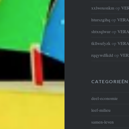
xxlwoxonkm
op
VE
hturszgihq
op
VERA
shtxrqlwur
op
VERA
tkllwufyzk
op
VERA
rqqywdlkdd
op
VER
CATEGORIEËN
deel-economie
leef-milieu
samen-leven