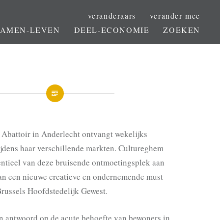
veranderaars
verander mee
SAMEN-LEVEN
DEEL-ECONOMIE
ZOEKEN
Abattoir in Anderlecht ontvangt wekelijks
jdens haar verschillende markten. Cultureghem
entieel van deze bruisende ontmoetingsplek aan
an een nieuwe creatieve en ondernemende must
Brussels Hoofdstedelijk Gewest.
n antwoord op de acute behoefte van bewoners in