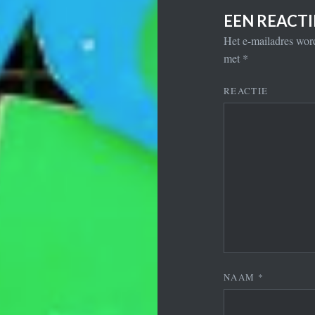
EEN REACT
Het e-mailadres word
met
*
REACTIE
NAAM
*