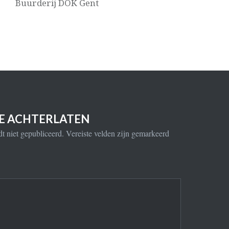
Buurderij DOK Gent
IE ACHTERLATEN
t niet gepubliceerd.
Vereiste velden zijn gemarkeerd