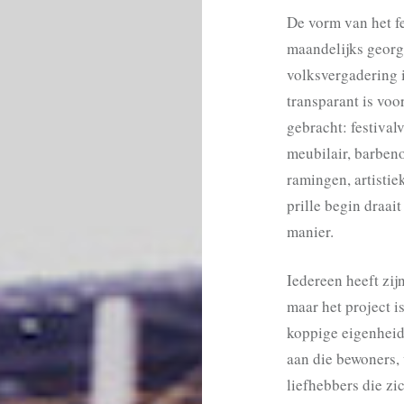
De vorm van het f
maandelijks georg
volksvergadering 
transparant is vo
gebracht: festivalv
meubilair, barben
ramingen, artisti
prille begin draai
manier.
Iedereen heeft zi
maar het project i
koppige eigenheid
aan die bewoners, 
liefhebbers die zi