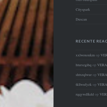
Cityspark
Duscan
RECENTE REAC
xxlwoxonkm
op
VE
hturszgihq
op
VERA
shtxrqlwur
op
VERA
tkllwufyzk
op
VERA
rqqywdlkdd
op
VER