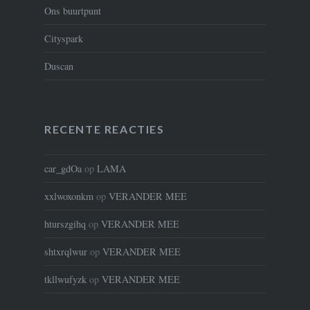
Ons buurtpunt
Cityspark
Duscan
RECENTE REACTIES
car_gdOa
op
LAMA
xxlwoxonkm
op
VERANDER MEE
hturszgihq
op
VERANDER MEE
shtxrqlwur
op
VERANDER MEE
tkllwufyzk
op
VERANDER MEE