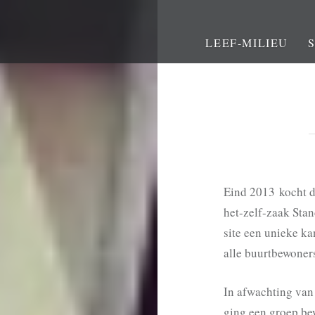
LEEF-MILIEU
Eind 2013 kocht d
het-zelf-zaak Sta
site een unieke k
alle buurtbewoner
In afwachting van 
ging een groep be