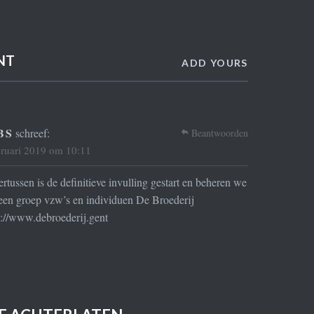
NT
ADD YOURS
BS
schreef:
Beantwoorden
bruari 2019 om 10:11
rtussen is de definitieve invulling gestart en beheren we
een groep vzw’s en individuen De Broederij
s://www.debroederij.gent