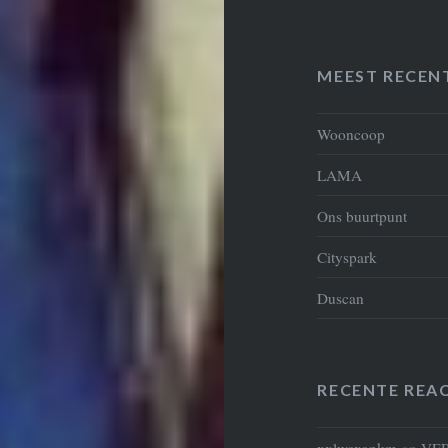
MEEST RECEN
Wooncoop
LAMA
Ons buurtpunt
Cityspark
Duscan
RECENTE REAC
xxlwoxonkm
op
VE