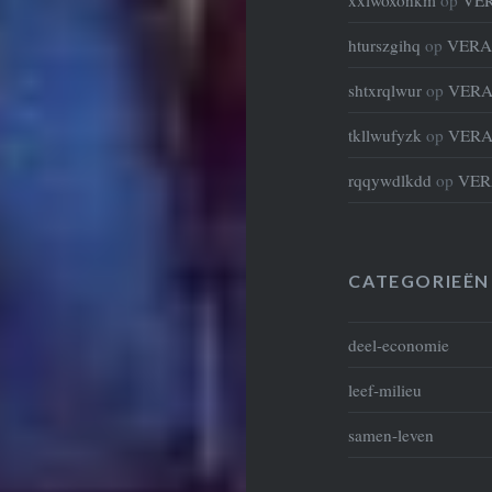
hturszgihq
op
VERA
shtxrqlwur
op
VERA
tkllwufyzk
op
VERA
rqqywdlkdd
op
VER
CATEGORIEËN
deel-economie
leef-milieu
samen-leven