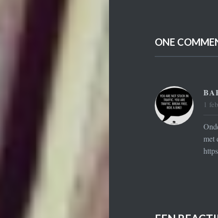
ONE COMME
BA
1 fe
Onde
met 
http