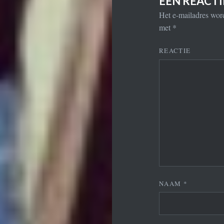
EEN REACT
Het e-mailadres word
met
*
REACTIE
NAAM
*