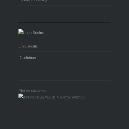
Over socius
Disclaimer
Met de steun van