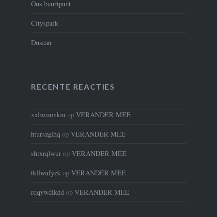
Ons buurtpunt
Cityspark
Duscan
RECENTE REACTIES
xxlwoxonkm
op
VERANDER MEE
hturszgihq
op
VERANDER MEE
shtxrqlwur
op
VERANDER MEE
tkllwufyzk
op
VERANDER MEE
rqqywdlkdd
op
VERANDER MEE