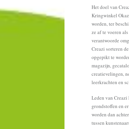
Het doel van Creaz
Kringwinkel Okazi
worden, ter beschi
ze af te voeren al
verantwoorde omga
Creazi sorteren de
opgepikt te worde
magazijn, gecatal
creatievelingen, n
leerkrachten en sc
Leden van Creazi 
grondstoffen en er
worden dan achter
tussen kunstenaars