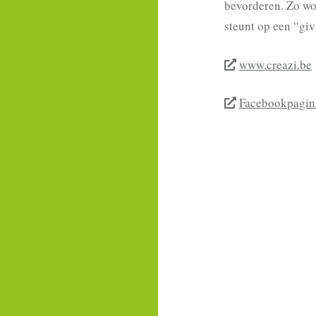
bevorderen. Zo wor
steunt op een “giv
www.creazi.be
Facebookpagin
BERICHTNAVIGAT