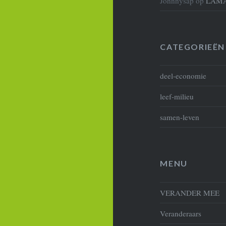
Johnnysap
op
LAM
CATEGORIEËN
deel-economie
leef-milieu
samen-leven
MENU
VERANDER MEE
Veranderaars