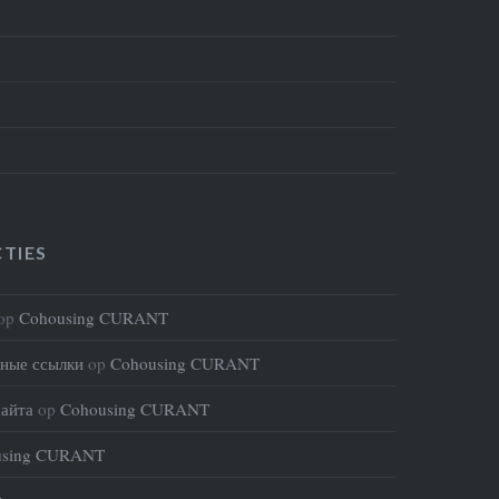
TIES
op
Cohousing CURANT
тные ссылки
op
Cohousing CURANT
айта
op
Cohousing CURANT
using CURANT