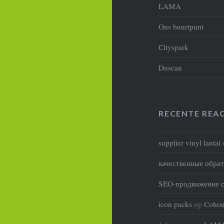
LAMA
Ons buurtpunt
Cityspark
Duscan
RECENTE REAC
supplier vinyl lantai
качественные обра
SEO-продвижение с
icon packs
op
Coho