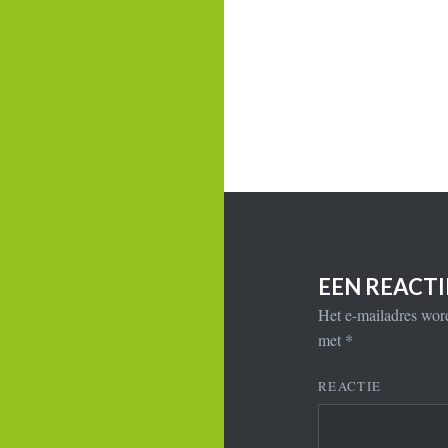
EEN REACT
Het e-mailadres word
met
*
REACTIE