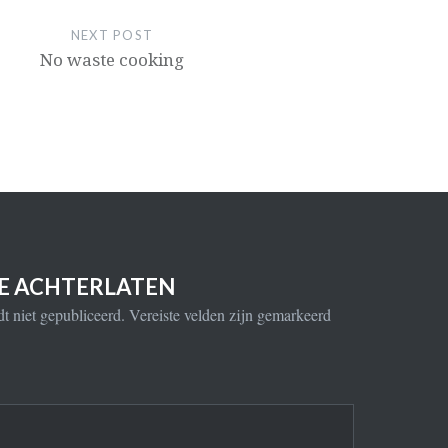
NEXT POST
No waste cooking
IE ACHTERLATEN
t niet gepubliceerd.
Vereiste velden zijn gemarkeerd