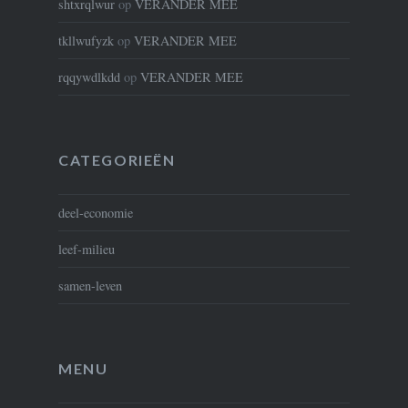
shtxrqlwur
op
VERANDER MEE
tkllwufyzk
op
VERANDER MEE
rqqywdlkdd
op
VERANDER MEE
CATEGORIEËN
deel-economie
leef-milieu
samen-leven
MENU