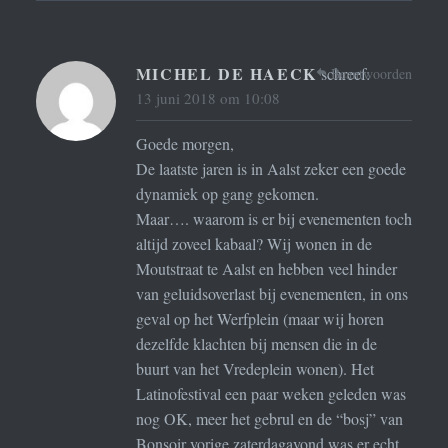
MICHEL DE HAECK
schreef:
Beantwoorden
13 juni 2018 om 10:08
Goede morgen,
De laatste jaren is in Aalst zeker een goede
dynamiek op gang gekomen.
Maar…. waarom is er bij evenementen toch
altijd zoveel kabaal? Wij wonen in de
Moutstraat te Aalst en hebben veel hinder
van geluidsoverlast bij evenementen, in ons
geval op het Werfplein (maar wij horen
dezelfde klachten bij mensen die in de
buurt van het Vredeplein wonen). Het
Latinofestival een paar weken geleden was
nog OK, meer het gebrul en de “bosj” van
Bonsoir vorige zaterdagavond was er echt