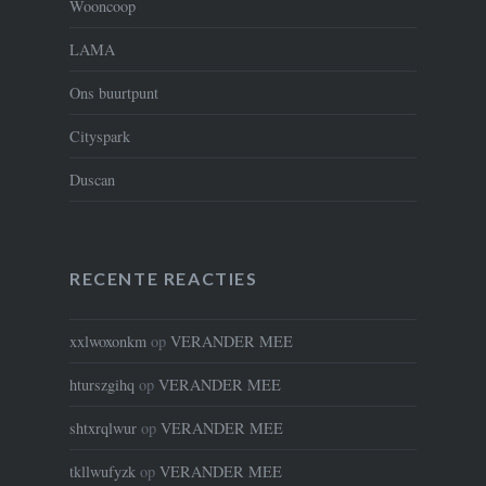
Wooncoop
LAMA
Ons buurtpunt
Cityspark
Duscan
RECENTE REACTIES
xxlwoxonkm
op
VERANDER MEE
hturszgihq
op
VERANDER MEE
shtxrqlwur
op
VERANDER MEE
tkllwufyzk
op
VERANDER MEE