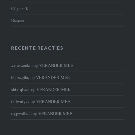
Cityspark
Duscan
RECENTE REACTIES
xxlwoxonkm
op
VERANDER MEE
hturszgihq
op
VERANDER MEE
shtxrqlwur
op
VERANDER MEE
tkllwufyzk
op
VERANDER MEE
rqqywdlkdd
op
VERANDER MEE