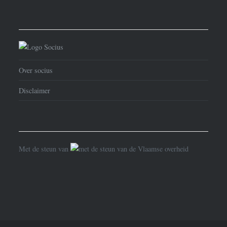
Over socius
Disclaimer
Met de steun van