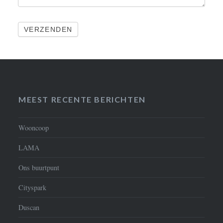
VERZENDEN
MEEST RECENTE BERICHTEN
Wooncoop
LAMA
Ons buurtpunt
Cityspark
Duscan