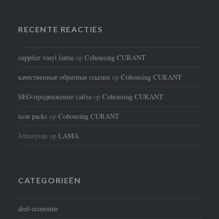
RECENTE REACTIES
supplier vinyl lantai
op
Cohousing CURANT
качественные обратные ссылки
op
Cohousing CURANT
SEO-продвижение сайта
op
Cohousing CURANT
icon packs
op
Cohousing CURANT
Johnnysap
op
LAMA
CATEGORIEËN
deel-economie