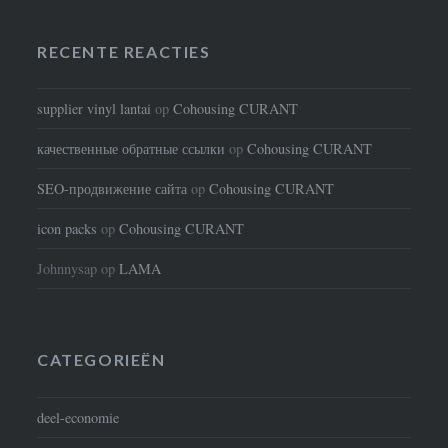
RECENTE REACTIES
supplier vinyl lantai
op
Cohousing CURANT
качественные обратные ссылки
op
Cohousing CURANT
SEO-продвижение сайта
op
Cohousing CURANT
icon packs
op
Cohousing CURANT
Johnnysap
op
LAMA
CATEGORIEËN
deel-economie