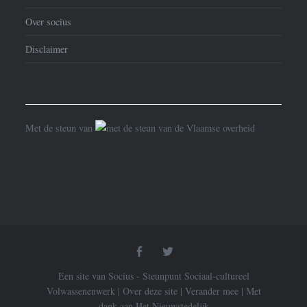
Over socius
Disclaimer
Met de steun van
Facebook
Twitter
Een site van Socius - Steunpunt Sociaal-cultureel
Volwassenenwerk
|
Over deze site
|
Verander mee
|
Met
dank aan
Het Nieuwstedelijk