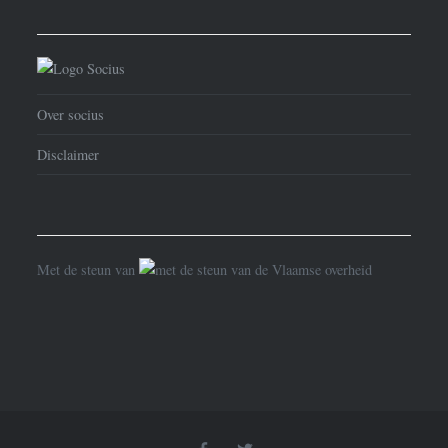
Over socius
Disclaimer
Met de steun van