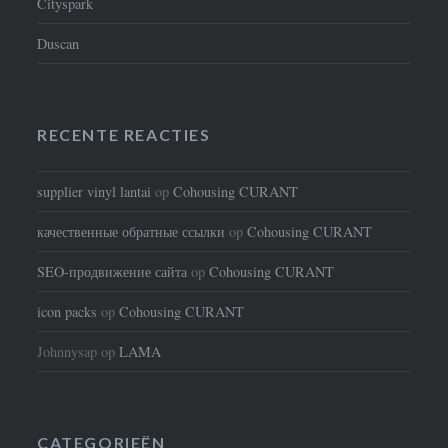
Cityspark
Duscan
RECENTE REACTIES
supplier vinyl lantai
op
Cohousing CURANT
качественные обратные ссылки
op
Cohousing CURANT
SEO-продвижение сайта
op
Cohousing CURANT
icon packs
op
Cohousing CURANT
Johnnysap
op
LAMA
CATEGORIEËN