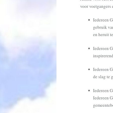
voor voetgangers e
Iedereen G
gebruik va
en heruit t
Iedereen Go
inspireren
Iedereen Go
de slag te 
Iedereen Go
Iedereen Go
gemeentebe