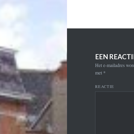
EEN REACT
Het e-mailadres word
met
*
REACTIE