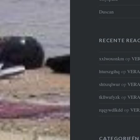
Duscan
RECENTE REAC
xxlwoxonkm
op
VE
hturszgihq
op
VERA
shtxrqlwur
op
VERA
tkllwufyzk
op
VERA
rqqywdlkdd
op
VER
CATEGORIEËN