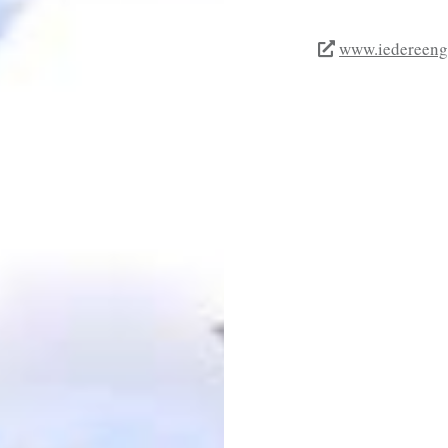
www.iedereengo
BERICHTNAVIGAT