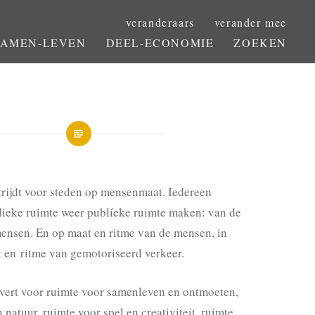
veranderaars
verander mee
SAMEN-LEVEN
DEEL-ECONOMIE
ZOEKEN
trijdt voor steden op mensenmaat. Iedereen
blieke ruimte weer publíeke ruimte maken: van de
ensen. En op maat en ritme van de mensen, in
t en ritme van gemotoriseerd verkeer.
jvert voor ruimte voor samenleven en ontmoeten,
 natuur, ruimte voor spel en creativiteit, ruimte